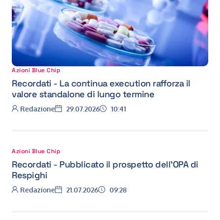
Azioni Blue Chip
Leggi l'articolo Recordati - La continua execution rafforza il valo
Recordati - La continua execution rafforza il
valore standalone di lungo termine
Autore:
Data:
Ora:
Redazione
29.07.2026
10:41
Azioni Blue Chip
Recordati - Pubblicato il prospetto dell’OPA di
Respighi
Autore:
Data:
Ora:
Redazione
21.07.2026
09:28