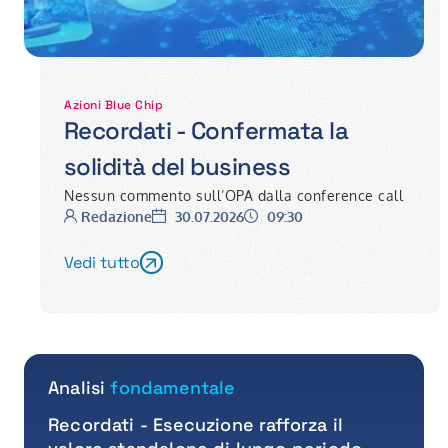
Azioni Blue Chip
Recordati - Confermata la
solidità del business
Nessun commento sull’OPA dalla conference call
Autore:
Data:
Ora:
Redazione
30.07.2026
09:30
Vedi tutto
Analisi
fondamentale
Recordati - Esecuzione rafforza il