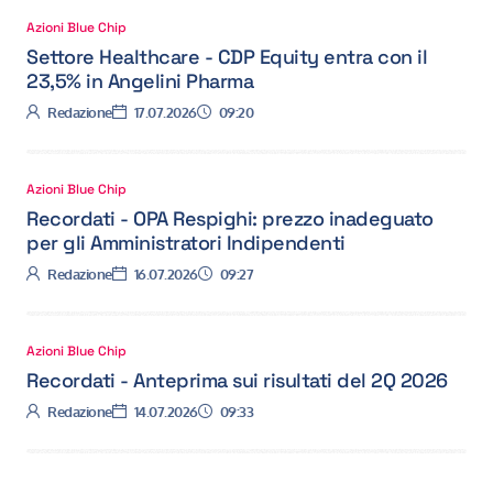
Azioni Blue Chip
Settore Healthcare - CDP Equity entra con il
23,5% in Angelini Pharma
Autore:
Data:
Ora:
Redazione
17.07.2026
09:20
Azioni Blue Chip
Recordati - OPA Respighi: prezzo inadeguato
per gli Amministratori Indipendenti
Autore:
Data:
Ora:
Redazione
16.07.2026
09:27
Azioni Blue Chip
Recordati - Anteprima sui risultati del 2Q 2026
Autore:
Data:
Ora:
Redazione
14.07.2026
09:33