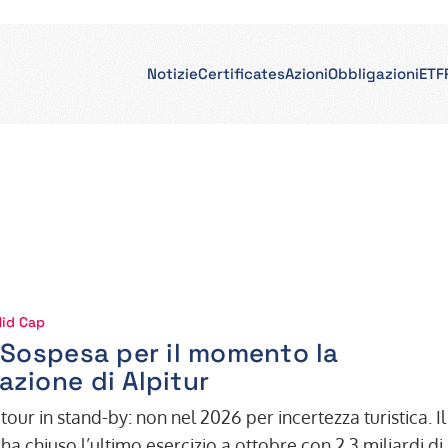
Notizie
Certificates
Azioni
Obbligazioni
ETF
Mid Cap
- Sospesa per il momento la
azione di Alpitur
tour in stand-by: non nel 2026 per incertezza turistica. Il
a chiuso l’ultimo esercizio a ottobre con 2,3 miliardi di