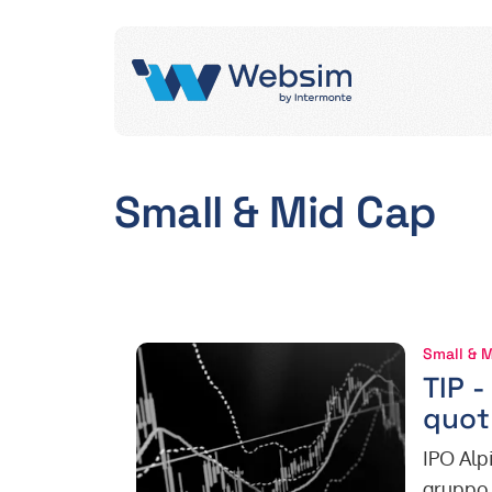
Small & Mid Cap
Small & 
TIP 
quot
IPO Alpi
gruppo h