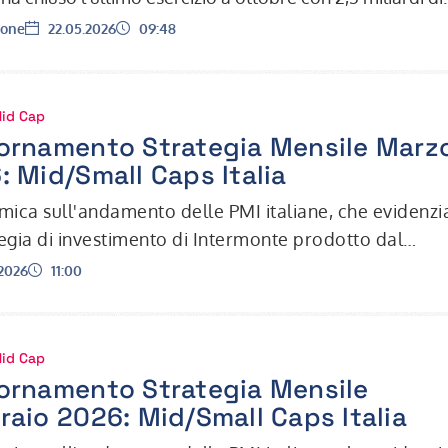
ricavi e…
Data:
Ora:
one
22.05.2026
09:48
Mid Cap
ornamento Strategia Mensile Marz
: Mid/Small Caps Italia
ica sull'andamento delle PMI italiane, che evidenzi
tegia di investimento di Intermonte prodotto dal
 Ufficio Studi.
Ora:
2026
11:00
Mid Cap
ornamento Strategia Mensile
raio 2026: Mid/Small Caps Italia