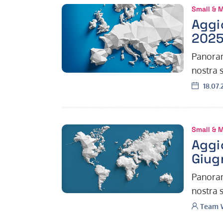
Small & 
Aggi
2025
Panoram
nostra 
aggiorn
Data:
18.07.
Small & 
Aggi
Giug
Panoram
nostra 
aggiorn
Autore:
Team W