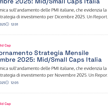
mbre 2025: Mid/Small Caps Italia
ica sull'andamento delle PMI italiane, che evidenzia la
strategia di investimento per Dicembre 2025. Un Report
ornamento dall'Uff…
Ora:
2025
12:01
Mid Cap
ornamento Strategia Mensile
mbre 2025: Mid/Small Caps Italia
ica sull'andamento delle PMI italiane, che evidenzia la
strategia di investimento per Novembre 2025. Un Repor
ornamento dall'Uff…
Ora:
2025
12:05
Mid Cap