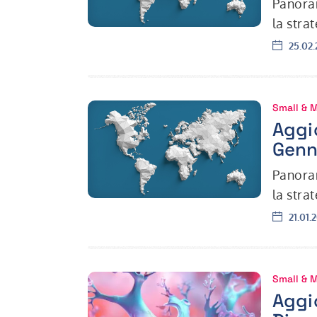
Panoram
la stra
proprio
Data:
25.02.
Small & 
Aggi
Genn
Panoram
la stra
proprio
Data:
21.01.
Small & 
Aggi