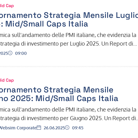
Mid Cap
ornamento Strategia Mensile Lugli
: Mid/Small Caps Italia
ica sull'andamento delle PMI italiane, che evidenzia la
strategia di investimento per Luglio 2025. Un Report di
amento dall'Uffic…
Ora:
2025
09:00
Mid Cap
ornamento Strategia Mensile
no 2025: Mid/Small Caps Italia
ica sull'andamento delle PMI italiane, che evidenzia la
strategia di investimento per Giugno 2025. Un Report di
amento dall'Uffic…
Data:
Ora:
ebsim Corporate
26.06.2025
09:45