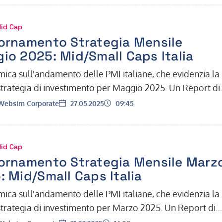
Mid Cap
ornamento Strategia Mensile
io 2025: Mid/Small Caps Italia
ica sull'andamento delle PMI italiane, che evidenzia la
strategia di investimento per Maggio 2025. Un Report di
amento dall'Uffic…
Data:
Ora:
ebsim Corporate
27.05.2025
09:45
Mid Cap
ornamento Strategia Mensile Marz
: Mid/Small Caps Italia
ica sull'andamento delle PMI italiane, che evidenzia la
strategia di investimento per Marzo 2025. Un Report di
amento dall'Uffici…