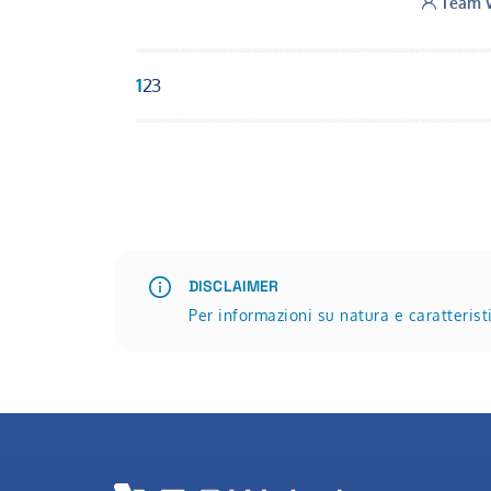
Autore:
Team W
1
2
3
DISCLAIMER
Per informazioni su natura e caratteris