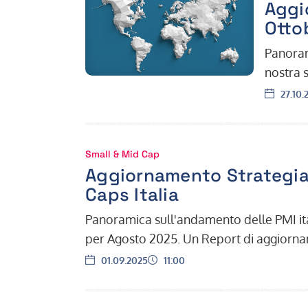
Aggi
Otto
Panoram
nostra 
aggiorn
Data:
27.10.
Small & Mid Cap
Aggiornamento Strategia
Caps Italia
Panoramica sull'andamento delle PMI ital
per Agosto 2025. Un Report di aggiorna
Data:
Ora:
01.09.2025
11:00