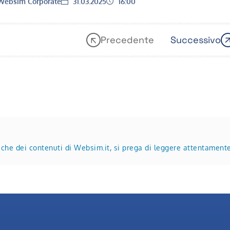
Data:
Ora:
ebsim Corporate
31.03.2025
16:00
Precedente
Successivo
2
tiche dei contenuti di Websim.it, si prega di leggere attentament