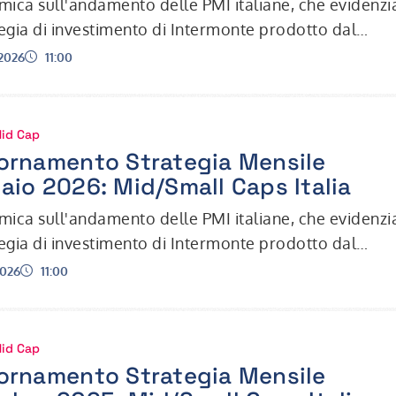
ica sull'andamento delle PMI italiane, che evidenzi
tegia di investimento di Intermonte prodotto dal
 Ufficio Studi.
Ora:
2026
11:00
Mid Cap
ornamento Strategia Mensile
aio 2026: Mid/Small Caps Italia
ica sull'andamento delle PMI italiane, che evidenzi
tegia di investimento di Intermonte prodotto dal
 Ufficio Studi.
Ora:
2026
11:00
Mid Cap
ornamento Strategia Mensile