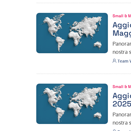
Small & 
Aggi
Magg
Panoram
nostra 
aggiorn
Autore:
Team W
Small & 
Aggi
2025
Panoram
nostra 
aggiorn