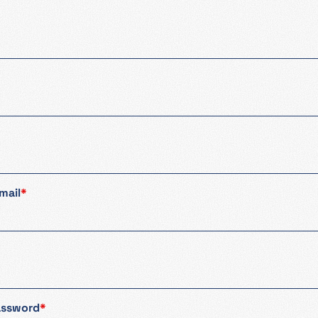
mail
*
assword
*