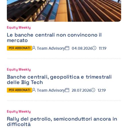
Equity Weekly
Le banche centrali non convincono il
mercato
Autore:
Data:
Ora:
Team Advisory
04.08.2026
11:19
PER ABBONATI
Equity Weekly
Banche centrali, geopolitica e trimestrali
delle Big Tech
Autore:
Data:
Ora:
Team Advisory
28.07.2026
12:19
PER ABBONATI
Equity Weekly
Rally del petrolio, semiconduttori ancora in
difficoltà