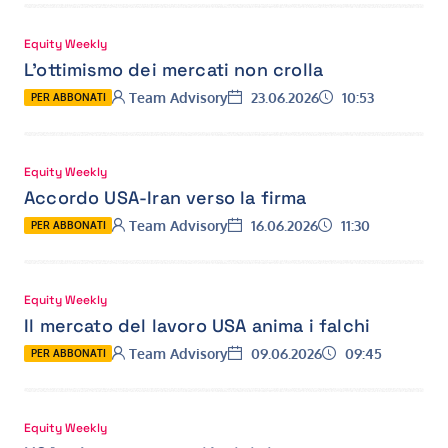
Equity Weekly
L’ottimismo dei mercati non crolla
Autore:
Data:
Ora:
Team Advisory
23.06.2026
10:53
PER ABBONATI
Equity Weekly
Accordo USA-Iran verso la firma
Autore:
Data:
Ora:
Team Advisory
16.06.2026
11:30
PER ABBONATI
Equity Weekly
Il mercato del lavoro USA anima i falchi
Autore:
Data:
Ora:
Team Advisory
09.06.2026
09:45
PER ABBONATI
Equity Weekly