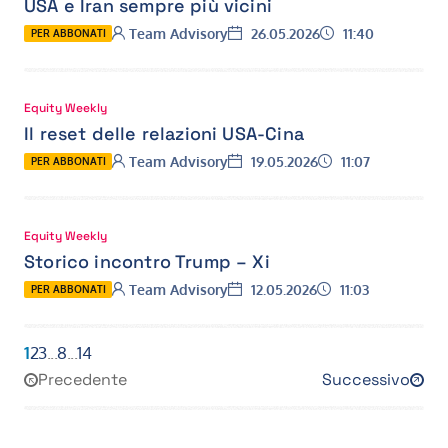
USA e Iran sempre più vicini
Autore:
Data:
Ora:
Team Advisory
26.05.2026
11:40
PER ABBONATI
Equity Weekly
Il reset delle relazioni USA-Cina
Autore:
Data:
Ora:
Team Advisory
19.05.2026
11:07
PER ABBONATI
Equity Weekly
Storico incontro Trump – Xi
Autore:
Data:
Ora:
Team Advisory
12.05.2026
11:03
PER ABBONATI
1
2
3
...
8
...
14
Precedente
Successivo
2