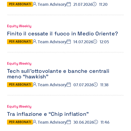
Autore:
Data:
Ora:
Team Advisory
21.07.2026
11:20
PER ABBONATI
Equity Weekly
Finito il cessate il fuoco in Medio Oriente?
Autore:
Data:
Ora:
Team Advisory
14.07.2026
12:05
PER ABBONATI
Equity Weekly
Tech sull’ottovolante e banche centrali
meno “hawkish”
Autore:
Data:
Ora:
Team Advisory
07.07.2026
11:38
PER ABBONATI
Equity Weekly
Tra inflazione e “Chip inflation”
Autore:
Data:
Ora:
Team Advisory
30.06.2026
11:46
PER ABBONATI