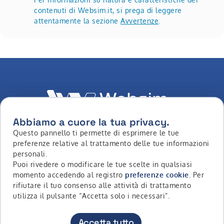
contenuti di Websim.it, si prega di leggere
attentamente la sezione
Avvertenze
.
Abbiamo a cuore la tua privacy.
Questo pannello ti permette di esprimere le tue
LinkedIn
Youtube
Whatsapp
Facebook
Instagram
Tiktok
preferenze relative al trattamento delle tue informazioni
personali.
Puoi rivedere o modificare le tue scelte in qualsiasi
momento accedendo al registro
preferenze cookie
. Per
Copyright © 2026 - Intermonte SIM S.p.a. All Rights
rifiutare il tuo consenso alle attività di trattamento
Reserved
utilizza il pulsante “Accetta solo i necessari”.
Contatti
Accessibilità
Privacy Policy
Cookie Policy
Accetta tutto