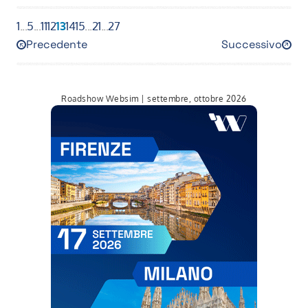
1
...
5
...
11
12
13
14
15
...
21
...
27
Precedente
Successivo
12
14
Roadshow Websim | settembre, ottobre 2026