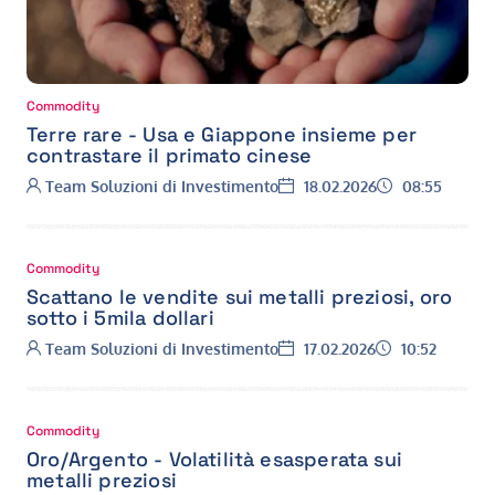
Commodity
Terre rare - Usa e Giappone insieme per
contrastare il primato cinese
Autore:
Data:
Ora:
Team Soluzioni di Investimento
18.02.2026
08:55
Commodity
Scattano le vendite sui metalli preziosi, oro
sotto i 5mila dollari
Autore:
Data:
Ora:
Team Soluzioni di Investimento
17.02.2026
10:52
Commodity
Oro/Argento - Volatilità esasperata sui
metalli preziosi