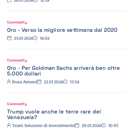
26.01.2026
12:39
Commodity
Oro - Verso la migliore settimana dal 2020
Data:
Ora:
23.01.2026
16:02
Commodity
Oro - Per Goldman Sachs arriverà ben oltre
5.000 dollari
Autore:
Data:
Ora:
Rosa Aimoni
22.01.2026
13:56
Commodity
Trump vuole anche le terre rare del
Venezuela?
Autore:
Data:
Ora:
Team Soluzioni di Investimento
20.01.2026
10:45