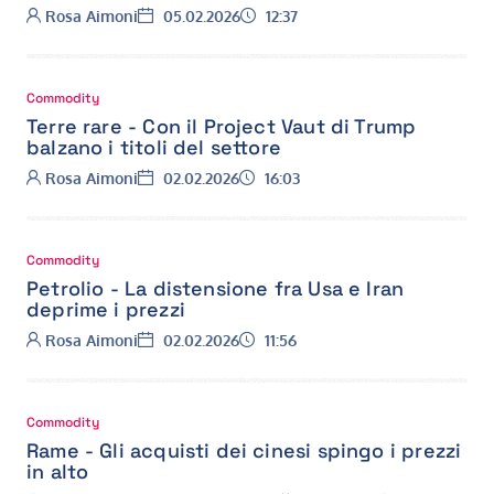
Autore:
Data:
Ora:
Rosa Aimoni
05.02.2026
12:37
Commodity
Terre rare - Con il Project Vaut di Trump
balzano i titoli del settore
Autore:
Data:
Ora:
Rosa Aimoni
02.02.2026
16:03
Commodity
Petrolio - La distensione fra Usa e Iran
deprime i prezzi
Autore:
Data:
Ora:
Rosa Aimoni
02.02.2026
11:56
Commodity
Rame - Gli acquisti dei cinesi spingo i prezzi
in alto