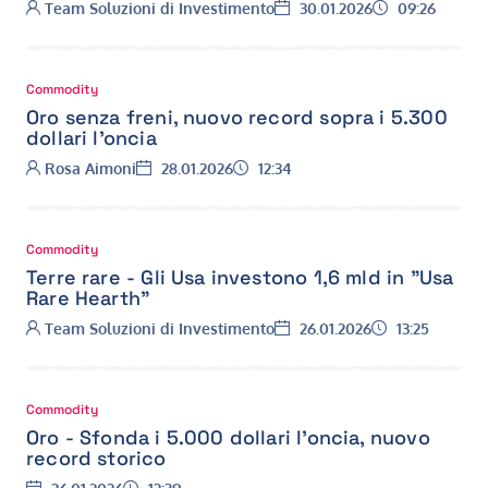
Autore:
Data:
Ora:
Team Soluzioni di Investimento
30.01.2026
09:26
Commodity
Oro senza freni, nuovo record sopra i 5.300
dollari l’oncia
Autore:
Data:
Ora:
Rosa Aimoni
28.01.2026
12:34
Commodity
Terre rare - Gli Usa investono 1,6 mld in "Usa
Rare Hearth"
Autore:
Data:
Ora:
Team Soluzioni di Investimento
26.01.2026
13:25
Commodity
Oro - Sfonda i 5.000 dollari l'oncia, nuovo
record storico
Data:
Ora: