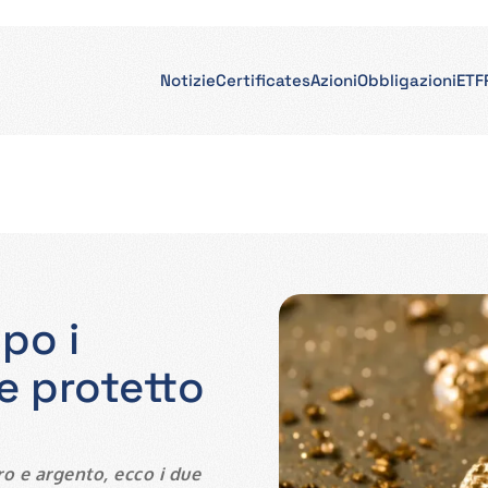
Notizie
Certificates
Azioni
Obbligazioni
ETF
po i
e protetto
ro e argento
, ecco i due