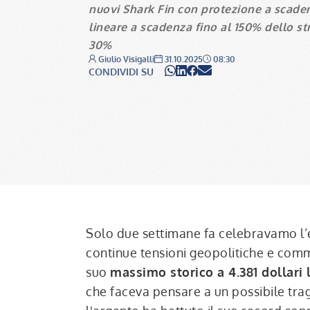
nuovi
Shark Fin
con
protezione a scade
lineare a scadenza fino al 150% dello st
30%
Autore:
Data:
Ora:
Giulio Visigalli
31.10.2025
08:30
WhatsApp
LinkedIn
Facebook
Email
CONDIVIDI SU
Solo due settimane fa celebravamo l’e
continue tensioni geopolitiche e commer
suo
massimo storico a 4.381 dollari 
che faceva pensare a un possibile tra