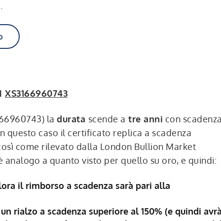
.
o
IN
XS3166960743
3166960743) la
durata
scende a
tre anni
con scadenz
questo caso il certificato replica a scadenza
così come rilevato dalla London Bullion Market
 analogo a quanto visto per quello su oro, e quindi:
lora il rimborso a scadenza sarà pari alla
un rialzo a scadenza superiore al 150% (e quindi avr