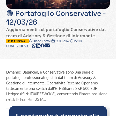
🟢 Portafoglio Conservative -
12/03/26
Aggiornamenti sul portafoglio Conservative dal
team di Advisory & Gestione di Intermonte.
Autore:
Data:
Ora:
Diego Toffoli
12.03.2026
15:00
PER ABBONATI
WhatsApp
LinkedIn
Facebook
Email
CONDIVIDI SU
Dynamic, Balanced, e Conservative sono una serie di
portafogli professionali gestiti dal team di Advisory &
Gestione di Intermonte. Operatività Recente Operiamo
tatticamente uno switch dall'ETF iShares S&P 500 EUR
Hedged (ISIN: IE00B3ZW0K18), convertendo l'intera posizione
nell'ETF Franklin US M…
Il contenuto è riservato alla