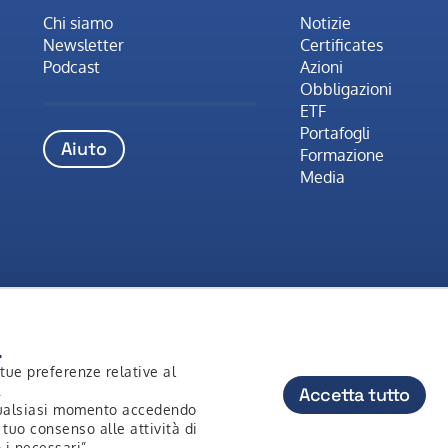
Chi siamo
Notizie
Newsletter
Certificates
Podcast
Azioni
Obbligazioni
ETF
Portafogli
Aiuto
Formazione
Media
.
tue preferenze relative al
.
Accetta tutto
 qualsiasi momento accedendo
il tuo consenso alle attività di
l Rights Reserved
Contatti
Accessibilità
Priva
 i necessari”.