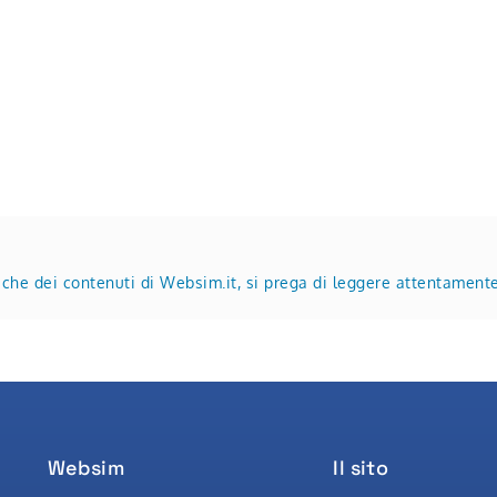
tiche dei contenuti di Websim.it, si prega di leggere attentament
Websim
Il sito