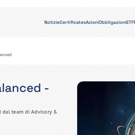
Notizie
Certificates
Azioni
Obbligazioni
ETF
lanced
alanced -
 dal team di Advisory &