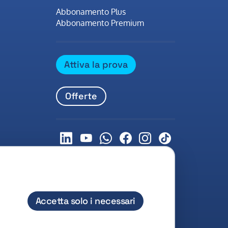
Abbonamento Plus
Abbonamento Premium
Attiva la prova
Offerte
LinkedIn
Youtube
Whatsapp
Facebook
Instagram
Tiktok
Accetta solo i necessari
cy Policy
Cookie Policy
Diritti Riservati
Avvertenze