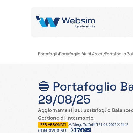
Portafogli
/
Portafoglio Multi Asset
/
Portafoglio Ba
🔵 Portafoglio B
29/08/25
Aggiornamenti sul portafoglio Balanced
Gestione di Intermonte.
Autore:
Data:
Ora:
PER ABBONATI
Diego Toffoli
29.08.2025
11:42
WhatsApp
LinkedIn
Facebook
Email
CONDIVIDI SU