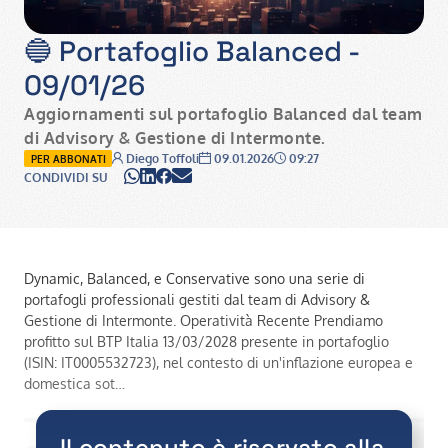
🔵 Portafoglio Balanced -
09/01/26
Aggiornamenti sul portafoglio Balanced dal team
di Advisory & Gestione di Intermonte.
Autore:
Data:
Ora:
Diego Toffoli
09.01.2026
09:27
PER ABBONATI
WhatsApp
LinkedIn
Facebook
Email
CONDIVIDI SU
Dynamic, Balanced, e Conservative sono una serie di
portafogli professionali gestiti dal team di Advisory &
Gestione di Intermonte. Operatività Recente Prendiamo
profitto sul BTP Italia 13/03/2028 presente in portafoglio
(ISIN: IT0005532723), nel contesto di un'inflazione europea e
domestica sot…
Il contenuto è riservato alla