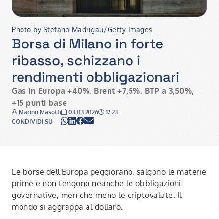
Photo by Stefano Madrigali/Getty Images
Borsa di Milano in forte
ribasso, schizzano i
rendimenti obbligazionari
Gas in Europa +40%. Brent +7,5%. BTP a 3,50%,
+15 punti base
Autore:
Data:
Ora:
Marino Masotti
03.03.2026
12:23
WhatsApp
LinkedIn
Facebook
Email
CONDIVIDI SU
Le borse dell'Europa peggiorano, salgono le materie
prime e non tengono neanche le obbligazioni
governative, men che meno le criptovalute. Il
mondo si aggrappa al dollaro.