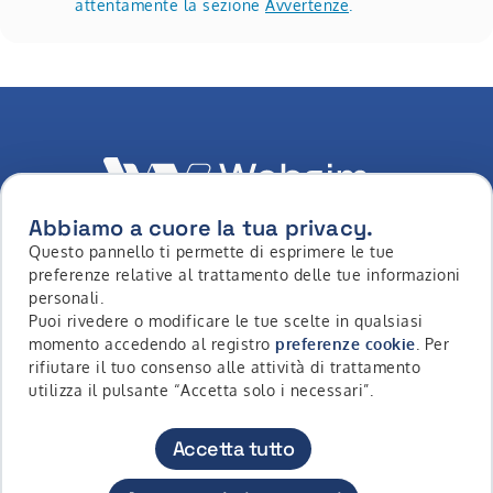
attentamente la sezione
Avvertenze
.
Abbiamo a cuore la tua privacy.
Questo pannello ti permette di esprimere le tue
LinkedIn
Youtube
Whatsapp
Facebook
Instagram
Tiktok
preferenze relative al trattamento delle tue informazioni
personali.
Puoi rivedere o modificare le tue scelte in qualsiasi
momento accedendo al registro
preferenze cookie
. Per
Copyright © 2026 - Intermonte SIM S.p.a. All Rights
rifiutare il tuo consenso alle attività di trattamento
Reserved
utilizza il pulsante “Accetta solo i necessari”.
Contatti
Accessibilità
Privacy Policy
Cookie Policy
Accetta tutto
Diritti Riservati
Avvertenze