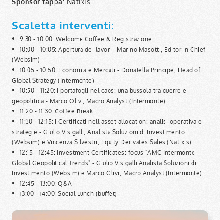
Sponsor tappa
: Natixis
Scaletta interventi
:
•
9:30 - 10:00: Welcome Coffee & Registrazione
•
10:00 - 10:05: Apertura dei lavori - Marino Masotti, Editor in Chief
(Websim)
•
10:05 - 10:50: Economia e Mercati - Donatella Principe, Head of
Global Strategy (Intermonte)
•
10:50 - 11:20: I portafogli nel caos: una bussola tra guerre e
geopolitica - Marco Olivi, Macro Analyst (Intermonte)
•
11:20 - 11:30: Coffee Break
•
11:30 - 12:15: I Certificati nell’asset allocation: analisi operativa e
strategie - Giulio Visigalli, Analista Soluzioni di Investimento
(Websim) e Vincenza Silvestri, Equity Derivates Sales (Natixis)
•
12:15 - 12:45: Investment Certificates: focus "AMC Intermonte
Global Geopolitical Trends" - Giulio Visigalli Analista Soluzioni di
Investimento (Websim) e Marco Olivi, Macro Analyst (Intermonte)
•
12:45 - 13:00: Q&A
•
13:00 - 14:00: Social Lunch (buffet)