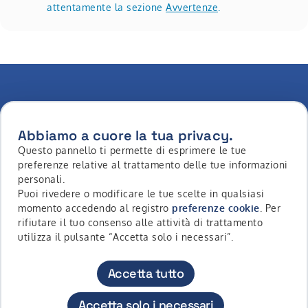
attentamente la sezione
Avvertenze
.
Abbiamo a cuore la tua privacy.
Questo pannello ti permette di esprimere le tue
preferenze relative al trattamento delle tue informazioni
LinkedIn
Youtube
Whatsapp
Facebook
Instagram
Tiktok
personali.
Puoi rivedere o modificare le tue scelte in qualsiasi
momento accedendo al registro
preferenze cookie
. Per
rifiutare il tuo consenso alle attività di trattamento
Copyright © 2026 - Intermonte SIM S.p.a. All Rights
utilizza il pulsante “Accetta solo i necessari”.
Reserved
Accetta tutto
Contatti
Accessibilità
Privacy Policy
Cookie Policy
Diritti Riservati
Avvertenze
Accetta solo i necessari