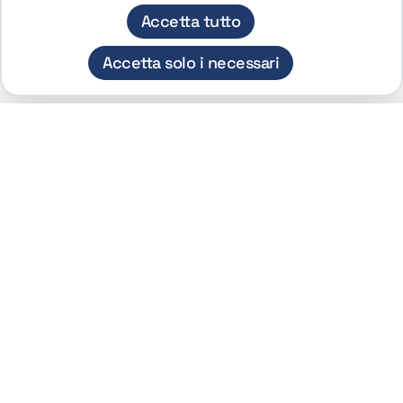
Accetta tutto
Accetta solo i necessari
DISCLAIMER
Per informazioni su natura e caratteristiche dei
contenuti di Websim.it, si prega di leggere
attentamente la sezione
Avvertenze
.
LinkedIn
Youtube
Whatsapp
Facebook
Instagram
Tiktok