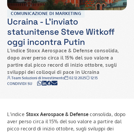
COMUNICAZIONE DI MARKETING
Ucraina - L'inviato
statunitense Steve Witkoff
oggi incontra Putin
L'indice
Stoxx Aerospace & Defense
consolida,
dopo aver perso circa il 15% del suo valore a
partire dal picco record di inizio ottobre, sugli
sviluppi dei colloqui di pace in Ucraina
Autore:
Data:
Ora:
Team Soluzioni di Investimento
02.12.2025
12:15
WhatsApp
LinkedIn
Facebook
Email
CONDIVIDI SU
L'indice
Stoxx Aerospace & Defense
consolida, dopo
aver perso circa il 15% del suo valore a partire dal
picco record di inizio ottobre, sugli sviluppi dei