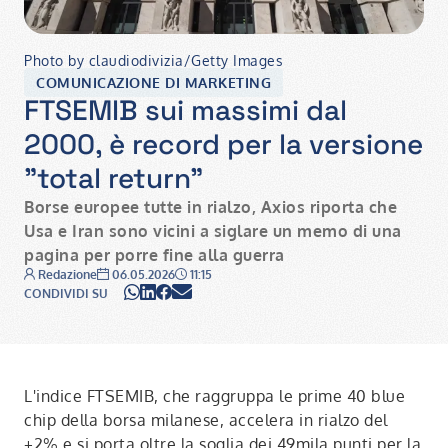
Photo by claudiodivizia/Getty Images
COMUNICAZIONE DI MARKETING
FTSEMIB sui massimi dal
2000, è record per la versione
"total return"
Borse europee tutte in rialzo, Axios riporta che
Usa e Iran sono vicini a siglare un memo di una
pagina per porre fine alla guerra
Autore:
Data:
Ora:
Redazione
06.05.2026
11:15
WhatsApp
LinkedIn
Facebook
Email
CONDIVIDI SU
L'indice FTSEMIB, che raggruppa le prime 40 blue
chip della borsa milanese, accelera in rialzo del
+2% e si porta oltre la soglia dei 49mila punti per la