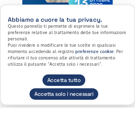
Abbiamo a cuore la tua privacy.
Questo pannello ti permette di esprimere le tue
preferenze relative al trattamento delle tue informazioni
personali.
Puoi rivedere o modificare le tue scelte in qualsiasi
momento accedendo al registro
preferenze cookie
. Per
rifiutare il tuo consenso alle attività di trattamento
utilizza il pulsante “Accetta solo i necessari”.
Scopri di più su Roadshow Websim | settembre, ottobre 
Accetta tutto
Accetta solo i necessari
DISCLAIMER
Per informazioni su natura e caratteristiche dei
contenuti di Websim.it, si prega di leggere
attentamente la sezione
Avvertenze
.