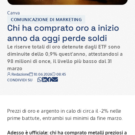
Canva
COMUNICAZIONE DI MARKETING
Chi ha comprato oro a inizio
anno da oggi perde soldi
Le riserve totali di oro detenute dagli ETF sono
diminuite dello 0,9% quest'anno, attestandosi a
98 milioni di once, il livello più basso dal 31
marzo
Autore:
Data:
Ora:
Redazione
10.06.2026
08:45
WhatsApp
LinkedIn
Facebook
Email
CONDIVIDI SU
Prezzi di oro e argento in calo di circa il -2% nelle
prime battute, entrambi sui minimi da fine marzo.
Adesso è ufficiale: chi ha comprato metalli preziosi a