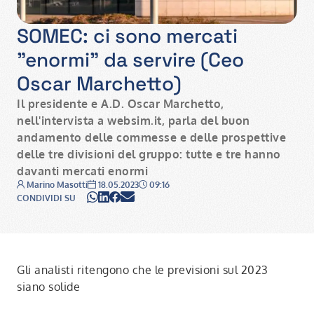
SOMEC: ci sono mercati
"enormi" da servire (Ceo
Oscar Marchetto)
Il presidente e A.D. Oscar Marchetto,
nell'intervista a websim.it, parla del buon
andamento delle commesse e delle prospettive
delle tre divisioni del gruppo: tutte e tre hanno
davanti mercati enormi
Autore:
Data:
Ora:
Marino Masotti
18.05.2023
09:16
WhatsApp
LinkedIn
Facebook
Email
CONDIVIDI SU
Gli analisti ritengono che le previsioni sul 2023
siano solide