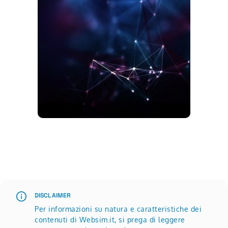
Scopri di più su Advertisement
DISCLAIMER
Per informazioni su natura e caratteristiche dei
contenuti di Websim.it, si prega di leggere