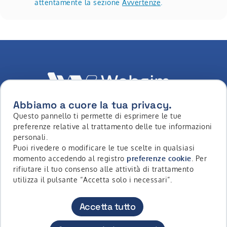
attentamente la sezione
Avvertenze
.
Abbiamo a cuore la tua privacy.
Questo pannello ti permette di esprimere le tue
LinkedIn
Youtube
Whatsapp
Facebook
Instagram
Tiktok
preferenze relative al trattamento delle tue informazioni
personali.
Puoi rivedere o modificare le tue scelte in qualsiasi
momento accedendo al registro
preferenze cookie
. Per
Copyright © 2026 - Intermonte SIM S.p.a. All Rights
rifiutare il tuo consenso alle attività di trattamento
Reserved
utilizza il pulsante “Accetta solo i necessari”.
Contatti
Accessibilità
Privacy Policy
Cookie Policy
Accetta tutto
Diritti Riservati
Avvertenze