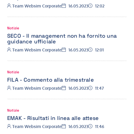
Autore:
Data:
Ora:
Team Websim Corporate
16.05.2023
12:02
Notizie
SECO - Il management non ha fornito una
guidance ufficiale
Autore:
Data:
Ora:
Team Websim Corporate
16.05.2023
12:01
Notizie
FILA - Commento alla trimestrale
Autore:
Data:
Ora:
Team Websim Corporate
16.05.2023
11:47
Notizie
EMAK - Risultati in linea alle attese
Autore:
Data:
Ora:
Team Websim Corporate
16.05.2023
11:46