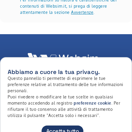
contenuti di Websim.it, si prega di leggere
attentamente la sezione
Avvertenze
.
Abbiamo a cuore la tua privacy.
Questo pannello ti permette di esprimere le tue
LinkedIn
Youtube
Whatsapp
Facebook
Instagram
Tiktok
preferenze relative al trattamento delle tue informazioni
personali.
Puoi rivedere o modificare le tue scelte in qualsiasi
momento accedendo al registro
preferenze cookie
. Per
Copyright © 2026 - Intermonte SIM S.p.a. All Rights
rifiutare il tuo consenso alle attività di trattamento
Reserved
utilizza il pulsante “Accetta solo i necessari”.
Contatti
Accessibilità
Privacy Policy
Cookie Policy
Accetta tutto