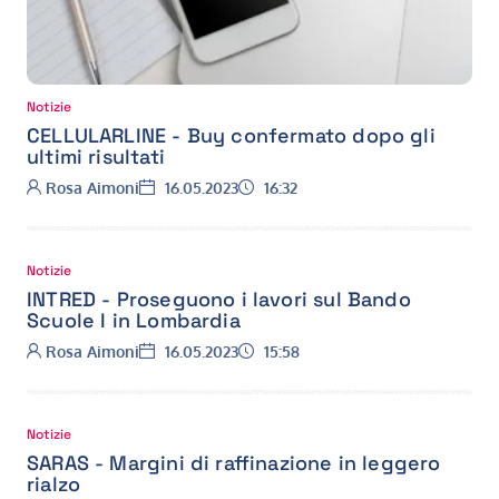
Notizie
CELLULARLINE - Buy confermato dopo gli
ultimi risultati
Autore:
Data:
Ora:
Rosa Aimoni
16.05.2023
16:32
Notizie
INTRED - Proseguono i lavori sul Bando
Scuole I in Lombardia
Autore:
Data:
Ora:
Rosa Aimoni
16.05.2023
15:58
Notizie
SARAS - Margini di raffinazione in leggero
rialzo