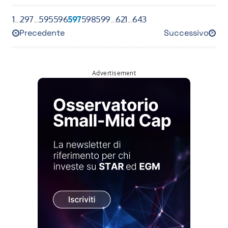
1
...
297
...
595
596
597
598
599
...
621
...
643
Precedente
Successivo
596
598
Advertisement