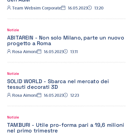
Autore:
Data:
Ora:
Team Websim Corporate
16.05.2023
13:20
Notizie
ABITAREIN - Non solo Milano, parte un nuovo
progetto a Roma
Autore:
Data:
Ora:
Rosa Aimoni
16.05.2023
13:11
Notizie
SOLID WORLD - Sbarca nel mercato dei
tessuti decorati 3D
Autore:
Data:
Ora:
Rosa Aimoni
16.05.2023
12:23
Notizie
TAMBURI - Utile pro-forma pari a 19,6 milioni
nel primo trimestre