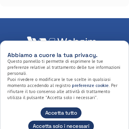
Abbiamo a cuore la tua privacy.
Questo pannello ti permette di esprimere le tue
LinkedIn
Youtube
Whatsapp
Facebook
Instagram
Tiktok
preferenze relative al trattamento delle tue informazioni
personali.
Puoi rivedere o modificare le tue scelte in qualsiasi
momento accedendo al registro
preferenze cookie
. Per
Copyright © 2026 - Intermonte SIM S.p.a. All Rights
rifiutare il tuo consenso alle attività di trattamento
Reserved
utilizza il pulsante “Accetta solo i necessari”.
Contatti
Accessibilità
Privacy Policy
Cookie Policy
Accetta tutto
Diritti Riservati
Avvertenze
Accetta solo i necessari