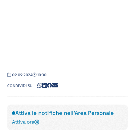
Data:
Ora:
09.09.2024
10:30
WhatsApp
LinkedIn
Facebook
Email
CONDIVIDI SU
Attiva le notifiche nell'Area Personale
Attiva ora