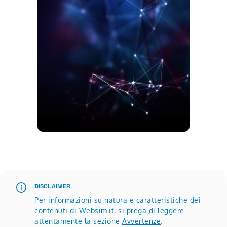
Scopri di più su Advertisement
DISCLAIMER
Per informazioni su natura e caratteristiche dei
contenuti di Websim.it, si prega di leggere
attentamente la sezione
Avvertenze
.