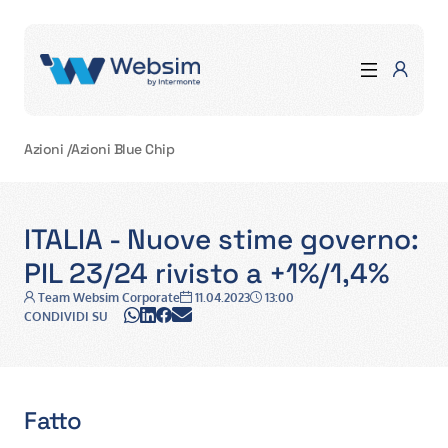
Azioni
/
Azioni Blue Chip
ITALIA - Nuove stime governo:
PIL 23/24 rivisto a +1%/1,4%
Autore:
Data:
Ora:
Team Websim Corporate
11.04.2023
13:00
WhatsApp
LinkedIn
Facebook
Email
CONDIVIDI SU
Fatto