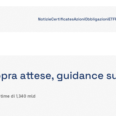
Notizie
Certificates
Azioni
Obbligazioni
ETF
opra attese, guidance s
stime di 1,340 mld