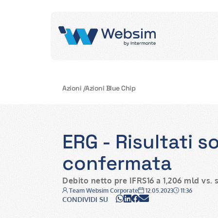
Azioni
/
Azioni Blue Chip
ERG - Risultati s
confermata
Debito netto pre IFRS16 a 1,206 mld vs. 
Autore:
Data:
Ora:
Team Websim Corporate
12.05.2023
11:36
WhatsApp
LinkedIn
Facebook
Email
CONDIVIDI SU