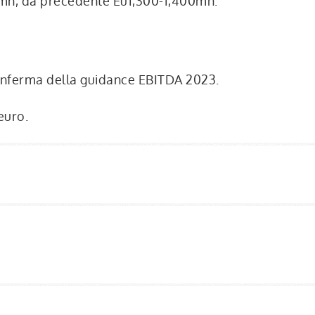
mn, da precedente Eu1,300-1,400mn.
a conferma della guidance EBITDA 2023.
euro.