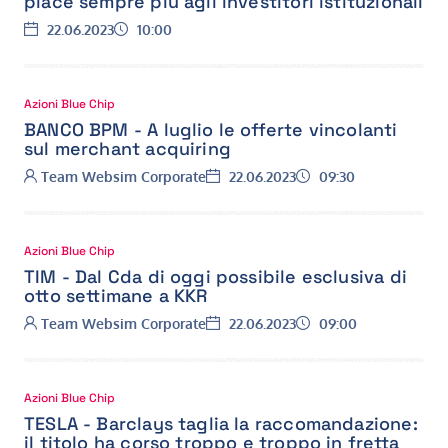
piace sempre più agli investitori istituzionali
Data:
Ora:
22.06.2023
10:00
Azioni Blue Chip
BANCO BPM - A luglio le offerte vincolanti
sul merchant acquiring
Autore:
Data:
Ora:
Team Websim Corporate
22.06.2023
09:30
Azioni Blue Chip
TIM - Dal Cda di oggi possibile esclusiva di
otto settimane a KKR
Autore:
Data:
Ora:
Team Websim Corporate
22.06.2023
09:00
Azioni Blue Chip
TESLA - Barclays taglia la raccomandazione:
il titolo ha corso troppo e troppo in fretta