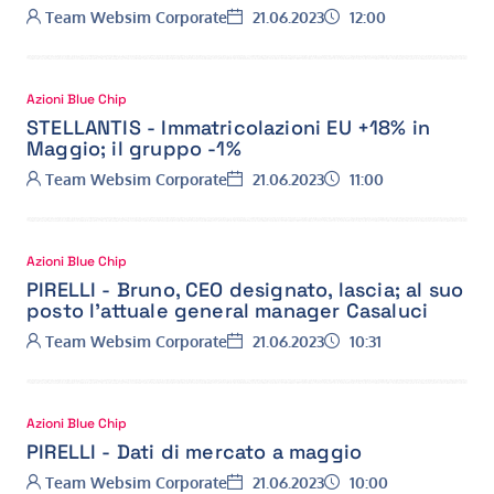
Autore:
Data:
Ora:
Team Websim Corporate
21.06.2023
12:00
Azioni Blue Chip
STELLANTIS - Immatricolazioni EU +18% in
Maggio; il gruppo -1%
Autore:
Data:
Ora:
Team Websim Corporate
21.06.2023
11:00
Azioni Blue Chip
PIRELLI - Bruno, CEO designato, lascia; al suo
posto l’attuale general manager Casaluci
Autore:
Data:
Ora:
Team Websim Corporate
21.06.2023
10:31
Azioni Blue Chip
PIRELLI - Dati di mercato a maggio
Autore:
Data:
Ora:
Team Websim Corporate
21.06.2023
10:00