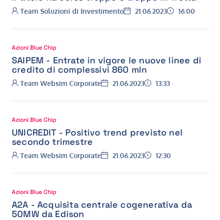
Autore:
Data:
Ora:
Team Soluzioni di Investimento
21.06.2023
16:00
Azioni Blue Chip
SAIPEM - Entrate in vigore le nuove linee di
credito di complessivi 860 mln
Autore:
Data:
Ora:
Team Websim Corporate
21.06.2023
13:33
Azioni Blue Chip
UNICREDIT - Positivo trend previsto nel
secondo trimestre
Autore:
Data:
Ora:
Team Websim Corporate
21.06.2023
12:30
Azioni Blue Chip
A2A - Acquisita centrale cogenerativa da
50MW da Edison