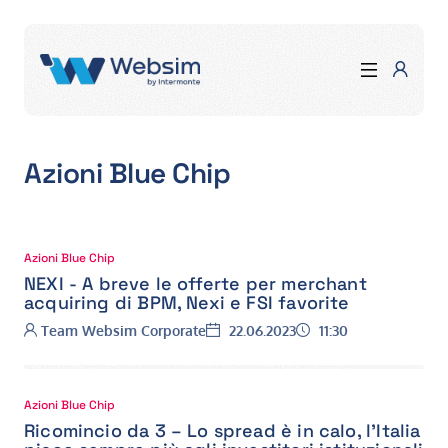
Azioni Blue Chip
Azioni Blue Chip
NEXI - A breve le offerte per merchant
acquiring di BPM, Nexi e FSI favorite
Autore:
Data:
Ora:
Team Websim Corporate
22.06.2023
11:30
Azioni Blue Chip
Ricomincio da 3 – Lo spread è in calo, l'Italia