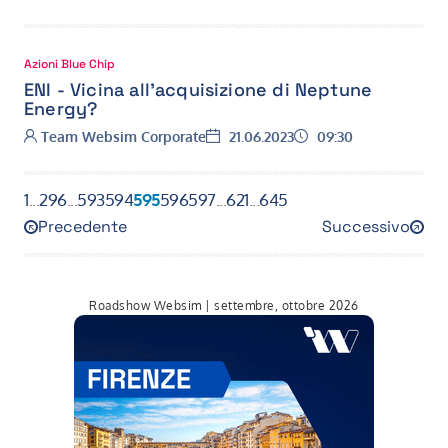
Azioni Blue Chip
ENI - Vicina all’acquisizione di Neptune
Energy?
Autore:
Data:
Ora:
Team Websim Corporate
21.06.2023
09:30
1
...
296
...
593
594
595
596
597
...
621
...
645
Precedente
Successivo
594
596
Roadshow Websim | settembre, ottobre 2026