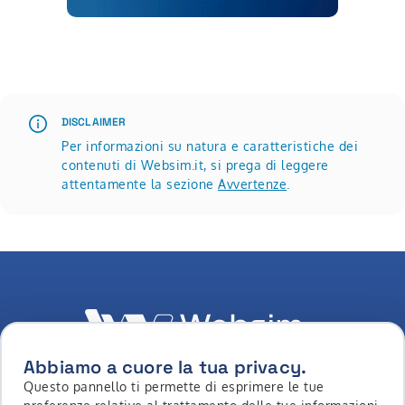
Scopri di più su Roadshow Websim | settembre, ottobre 
DISCLAIMER
Per informazioni su natura e caratteristiche dei
contenuti di Websim.it, si prega di leggere
attentamente la sezione
Avvertenze
.
Abbiamo a cuore la tua privacy.
Questo pannello ti permette di esprimere le tue
LinkedIn
Youtube
Whatsapp
Facebook
Instagram
Tiktok