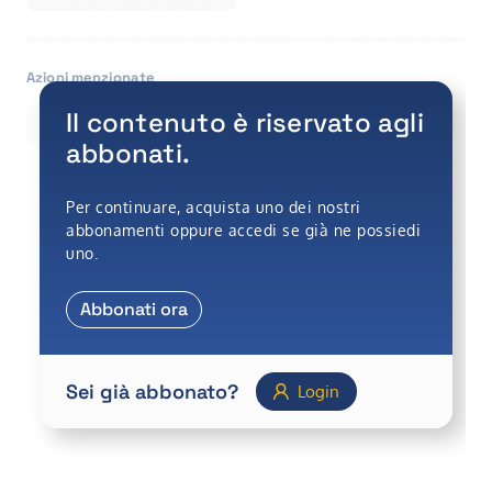
Azioni menzionate
Il contenuto è riservato agli
BPER BANCA
ENAV
FILA
abbonati.
Per continuare, acquista uno dei nostri
abbonamenti oppure accedi se già ne possiedi
uno.
Abbonati ora
Sei già abbonato?
Login