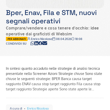
Bper, Enav, Fila e STM, nuovi
segnali operativi
Comprare/vendere e cosa tenere d'occhio: idee
operative dai graficisti di Websim
Autore:
Data:
Ora:
Enrico Nicoloso
08.04.2026
18:08
PER ABBONATI
WhatsApp
LinkedIn
Facebook
Email
CONDIVIDI SU
In sintesi quanto accaduto nelle strategie di analisi tecnica
presentate nello Screener Azioni Strategie chiuse Sono state
chiuse le seguenti strategie: BPER Banca causa target
raggiunto ENAV causa stop target raggiunto Fila causa stop
target raggiunto Strategie aperte Sono state aperte le…
A cura di
•
Enrico Nicoloso