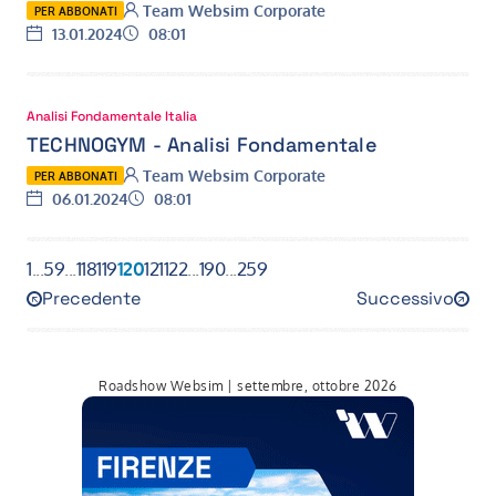
Autore:
Team Websim Corporate
PER ABBONATI
Data:
Ora:
13.01.2024
08:01
Analisi Fondamentale Italia
TECHNOGYM - Analisi Fondamentale
Autore:
Team Websim Corporate
PER ABBONATI
Data:
Ora:
06.01.2024
08:01
1
...
59
...
118
119
120
121
122
...
190
...
259
Precedente
Successivo
119
121
Roadshow Websim | settembre, ottobre 2026