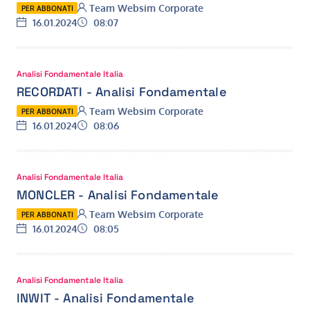
Autore:
Team Websim Corporate
PER ABBONATI
Data:
Ora:
16.01.2024
08:07
Analisi Fondamentale Italia
RECORDATI - Analisi Fondamentale
Autore:
Team Websim Corporate
PER ABBONATI
Data:
Ora:
16.01.2024
08:06
Analisi Fondamentale Italia
MONCLER - Analisi Fondamentale
Autore:
Team Websim Corporate
PER ABBONATI
Data:
Ora:
16.01.2024
08:05
Analisi Fondamentale Italia
INWIT - Analisi Fondamentale