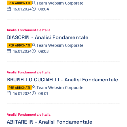
Autore:
Team Websim Corporate
PER ABBONATI
Data:
Ora:
16.01.2024
08:04
Analisi Fondamentale Italia
DIASORIN - Analisi Fondamentale
Autore:
Team Websim Corporate
PER ABBONATI
Data:
Ora:
16.01.2024
08:03
Analisi Fondamentale Italia
BRUNELLO CUCINELLI - Analisi Fondamentale
Autore:
Team Websim Corporate
PER ABBONATI
Data:
Ora:
16.01.2024
08:01
Analisi Fondamentale Italia
ABITARE IN - Analisi Fondamentale