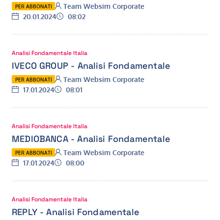
Autore:
Team Websim Corporate
PER ABBONATI
Data:
Ora:
20.01.2024
08:02
Analisi Fondamentale Italia
IVECO GROUP - Analisi Fondamentale
Autore:
Team Websim Corporate
PER ABBONATI
Data:
Ora:
17.01.2024
08:01
Analisi Fondamentale Italia
MEDIOBANCA - Analisi Fondamentale
Autore:
Team Websim Corporate
PER ABBONATI
Data:
Ora:
17.01.2024
08:00
Analisi Fondamentale Italia
REPLY - Analisi Fondamentale